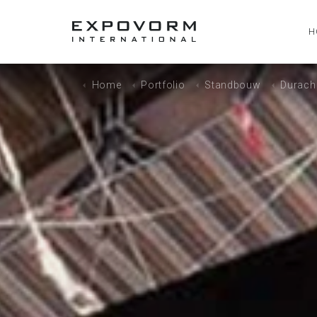
H
Home
Portfolio
Standbouw
Durach