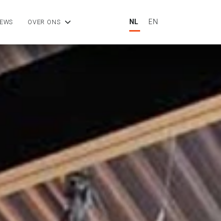
NL
EN
IEWS
OVER ONS