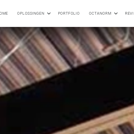
OME
OPLOSSINGEN
PORTFOLIO
OCTANORM
REV